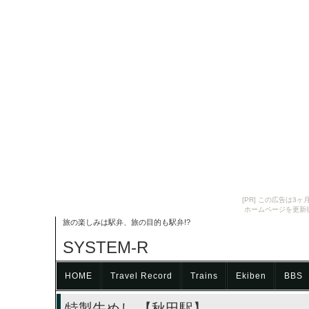
[PR] この広告は
ホームページを更新
旅の楽しみは駅弁、旅の目的も駅弁!?
SYSTEM-R
HOME
Travel Record
Trains
Ekiben
BBS
特製牛めし 【秋田駅】