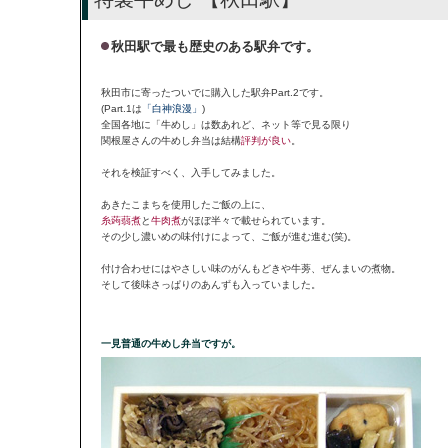
秋田駅で最も歴史のある駅弁です。
秋田市に寄ったついでに購入した駅弁Part.2です。
(Part.1は
「白神浪漫」
)
全国各地に「牛めし」は数あれど、ネット等で見る限り
関根屋さんの牛めし弁当は結構
評判が良い
。
それを検証すべく、入手してみました。
あきたこまちを使用したご飯の上に、
糸蒟蒻煮
と
牛肉煮
がほぼ半々で載せられています。
その少し濃いめの味付けによって、ご飯が進む進む(笑)。
付け合わせにはやさしい味のがんもどきや牛蒡、ぜんまいの煮物。
そして後味さっぱりのあんずも入っていました。
一見普通の牛めし弁当ですが。