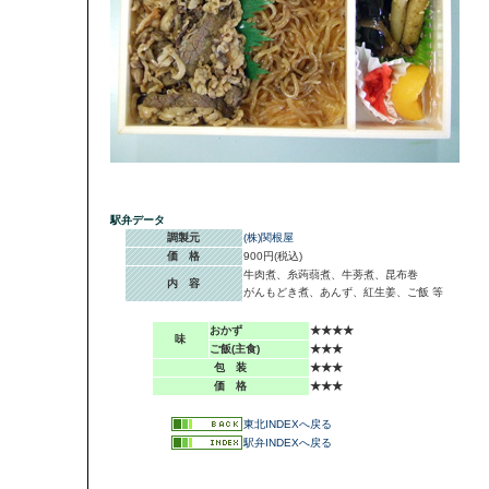
駅弁データ
調製元
(株)関根屋
価 格
900円(税込)
牛肉煮、糸蒟蒻煮、牛蒡煮、昆布巻
内 容
がんもどき煮、あんず、紅生姜、ご飯 等
おかず
★★★★
味
ご飯(主食)
★★★
包 装
★★★
価 格
★★★
東北INDEXへ戻る
駅弁INDEXへ戻る