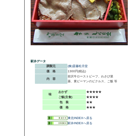
駅弁データ
調製元
(株)斎藤松月堂
価 格
1300円(税込)
前沢牛ローストビーフ、わさび菜
内 容
蕗、黄ピーマンのピクルス、ご飯 等
おかず
★★★★★
味
ご飯(主食)
★★★★
包 装
★★
価 格
★★★
東北INDEXへ戻る
駅弁INDEXへ戻る