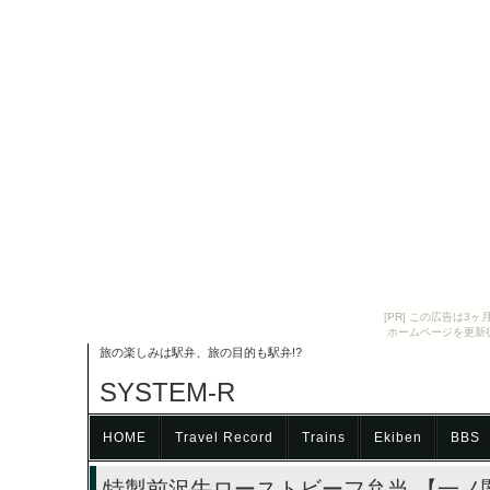
[PR] この広告は
ホームページを更新
旅の楽しみは駅弁、旅の目的も駅弁!?
SYSTEM-R
HOME
Travel Record
Trains
Ekiben
BBS
特製前沢牛ローストビーフ弁当 【一ノ