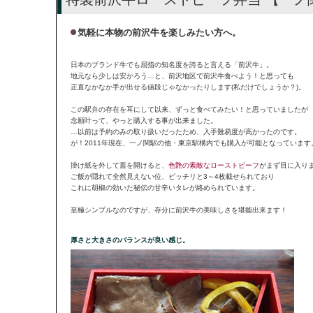
気軽に本物の前沢牛を楽しみたい方へ。
日本のブランド牛でも屈指の知名度を誇ると言える「前沢牛」。
地元なら少しは安かろう…と、前沢地区で前沢牛食べよう！と思っても
正直なかなか手が出せる値段じゃなかったりします(私だけでしょうか？)。
この駅弁の存在を耳にして以来、ずっと食べてみたい！と思っていましたが
念願叶って、やっと購入する事が出来ました。
…以前は予約のみの取り扱いだったため、入手難易度が高かったのです。
が！2011年現在、一ノ関駅の他・東京駅構内でも購入が可能となっています
掛け紙を外して蓋を開けると、
色艶の素敵なローストビーフ
がまず目に入り
ご飯が隠れて全然見えない位、ピッチリと3～4枚載せられており
これに胡椒の効いた秘伝の甘辛いタレが絡められています。
至極シンプルなのですが、存分に前沢牛の美味しさを堪能出来ます！
厚さと大きさのバランスが良い感じ。