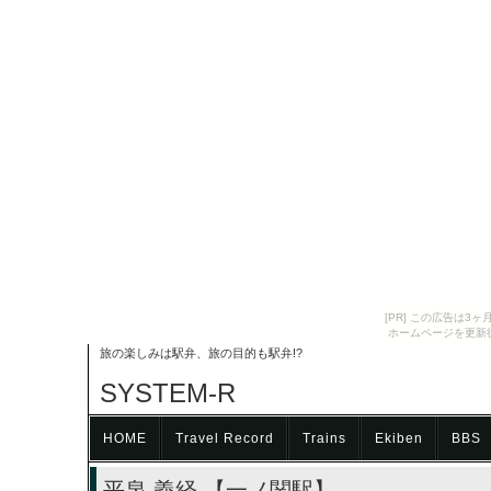
[PR] この広告は
ホームページを更新
旅の楽しみは駅弁、旅の目的も駅弁!?
SYSTEM-R
HOME
Travel Record
Trains
Ekiben
BBS
平泉 義経 【一ノ関駅】