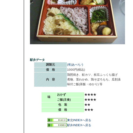
駅弁データ
調製元
(有)あべちう
価 格
1000円(税込)
鶏照焼き、鮭カツ、枝豆ふっくら揚げ
内 容
煮物、茎わかめ、鶏そぼろもち、瓜割漬
味付ご飯(茶飯・ゆかり) 等
おかず
★★★★
味
ご飯(主食)
★★★★
包 装
★★
価 格
★★★
東北INDEXへ戻る
駅弁INDEXへ戻る