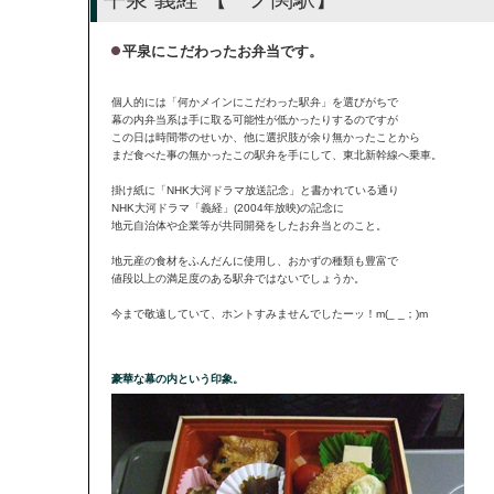
平泉にこだわったお弁当です。
個人的には「何かメインにこだわった駅弁」を選びがちで
幕の内弁当系は手に取る可能性が低かったりするのですが
この日は時間帯のせいか、他に選択肢が余り無かったことから
まだ食べた事の無かったこの駅弁を手にして、東北新幹線へ乗車。
掛け紙に「NHK大河ドラマ放送記念」と書かれている通り
NHK大河ドラマ「義経」(2004年放映)の記念に
地元自治体や企業等が共同開発をしたお弁当とのこと。
地元産の食材をふんだんに使用し、おかずの種類も豊富で
値段以上の満足度のある駅弁ではないでしょうか。
今まで敬遠していて、ホントすみませんでしたーッ！m(_ _；)m
豪華な幕の内という印象。