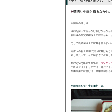
薄切り牛肉と侮るなかれ
四国旅の帰り道。
目的を持って行かなければなかなか
新幹線の指定席確保上の理由から、
そして淡路屋さんの駅弁を物色すべく
同僚へのお土産用に買う駅弁はもう
差し当たって、その時すぐに昼食と
1965(S40)年発売以来の、
ロングセ
ご飯や付け合わせの方は、時代によ
牛肉自体の味付けは、登場当初から
やはり目を引く牛の薄切り肉。