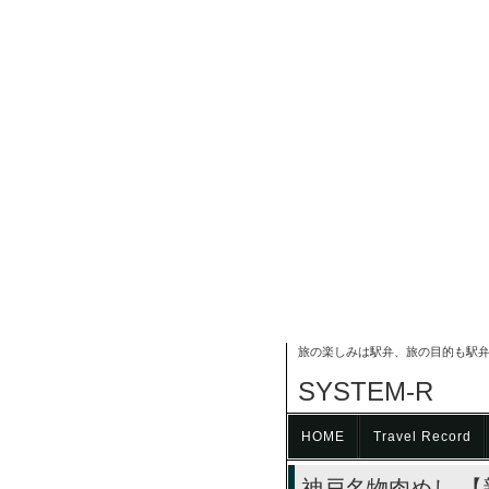
旅の楽しみは駅弁、旅の目的も駅弁!
SYSTEM-R
HOME
Travel Record
神戸名物肉めし 【