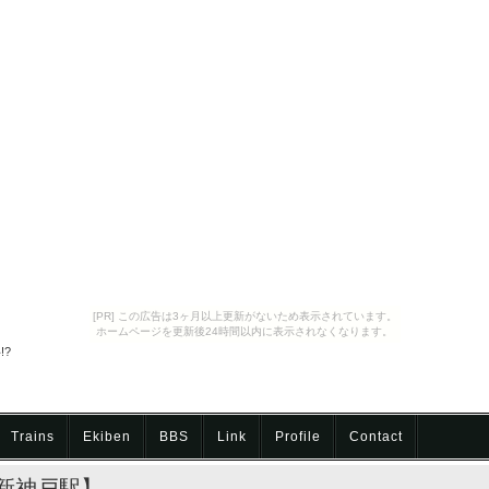
[PR] この広告は3ヶ月以上更新がないため表示されています。
ホームページを更新後24時間以内に表示されなくなります。
?
Trains
Ekiben
BBS
Link
Profile
Contact
新神戸駅】