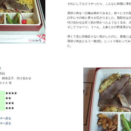
それにしてもどうやったら、こんなに綺麗に薄
薄切り肉を一口噛み締めてみると、徐々にその
口中にその味と香りが広がりました。脂肪分は
付け合わせは甘く飴が掛かったようなくるみ、
そしてフルーツ。うーん、人参とかの野菜系が
薄くて見た目物足りない気がしたのに、最後に
薄切り肉あともう一枚(笑)、じっくり味わって
た。
屋
税込)
、錦糸玉子、付け合わせ
ライス 等
★★★★
★★
★★★
★★★
EXへ戻る
EXへ戻る