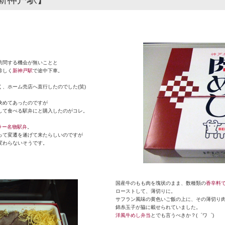
。
訪問する機会が無いことと
珍しく
新神戸駅
で途中下車。
、ホーム売店へ直行したのでした(笑)
決めてあったのですが
して食べる駅弁にと購入したのがコレ。
ラー名物駅弁
。
って変遷を遂げて来たらしいのですが
変わらないそうです。
国産牛のもも肉を塊状のまま、数種類の
香辛料で
ローストして、薄切りに。
サフラン風味の黄色いご飯の上に、その薄切り肉
錦糸玉子が脇に載せられていました。
洋風牛めし弁当
とでも言うべきか？(゜ワ゜)