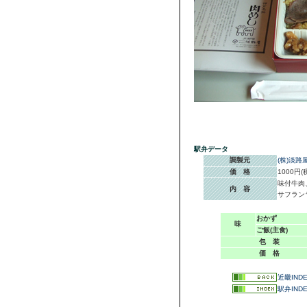
駅弁データ
調製元
(株)淡路
価 格
1000円(
味付牛肉
内 容
サフラン
おかず
味
ご飯(主食)
包 装
価 格
近畿IND
駅弁IND