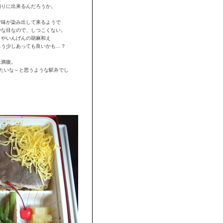
切りに出来るんだろうか。
旨味が染み出して来るようで
少な目なので、しつこくない。
さやいんげんの胡麻和え
もう少しあっても良いかも…？
は満腹。
みたいな～と思うような駅弁でし