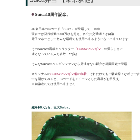
Suica10周年記念。
JR東日本のICカード「Suica」が登場して、10年。
現在では発行総数3000万枚を超え、各公共交通網上は勿論
電子マネーとして色んな場所でも使用出来るようになって来ています。
そのSuicaの看板キャラクター
「Suicaのペンギン
」の愛らしさに
虜となっている人も多数…!?(笑)
そんなSuicaのペンギンファンなら見逃せない駅弁が期間限定で登場。
オリジナルの
Suicaのペンギン柄の巾着
。それだけでもご馳走様！な感じです
中を開けてみると、ICカードをモチーフとした容器がお目見え。
※勿論改札では使用出来ません
紐を解いたら、巨大Suica。