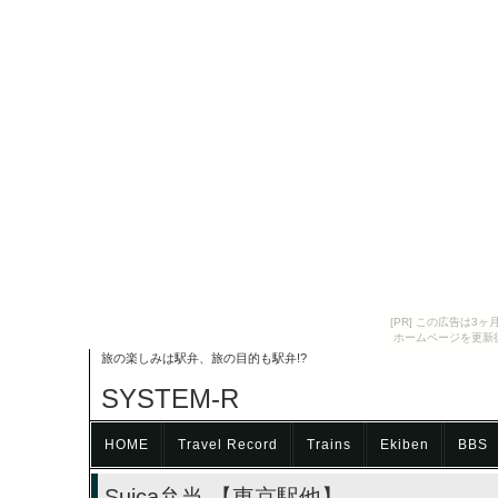
[PR] この広告は
ホームページを更新
旅の楽しみは駅弁、旅の目的も駅弁!?
SYSTEM-R
HOME
Travel Record
Trains
Ekiben
BBS
Suica弁当 【東京駅他】