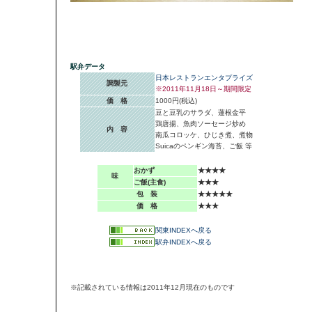
駅弁データ
日本レストランエンタプライズ
調製元
※2011年11月18日～期間限定
価 格
1000円(税込)
豆と豆乳のサラダ、蓮根金平
鶏唐揚、魚肉ソーセージ炒め
内 容
南瓜コロッケ、ひじき煮、煮物
Suicaのペンギン海苔、ご飯 等
おかず
★★★★
味
ご飯(主食)
★★★
包 装
★★★★★
価 格
★★★
関東INDEXへ戻る
駅弁INDEXへ戻る
※記載されている情報は2011年12月現在のものです