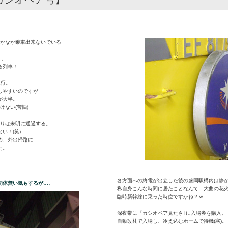
なかなか乗車出来ないでいる
…。
る列車！
運行。
しやすいのですが
が大半。
けない(苦悩)
上りは未明に通過する。
い！(笑)
め、外出帰路に
た。
各方面への終電が出立した後の盛岡駅構内は静
勿体無い気もするが…。
私自身こんな時間に居たことなんて…大曲の花
臨時新幹線に乗った時位ですかね？ｗ
深夜帯に「カシオペア見たさ｣に入場券を購入。
自動改札で入場し、冷え込むホームで待機(寒)。