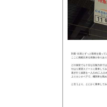
到着･出発とずっと動画を撮って
ここに掲載出来る画像が余りありま
どの個室でも十分な位魅力的では
やはり展望スイートに乗車してみ
過ぎ行く線路を一人占め(二人占
上りカシオペアで、機関車を眺め
と言うより、とにかく乗車してみ