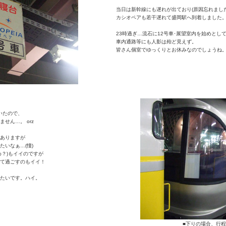
当日は新幹線にも遅れが出ており(原因忘れました
カシオペアも若干遅れて盛岡駅へ到着しました
23時過ぎ…流石に12号車･展望室内を始めとし
車内通路等にも人影は殆ど見えず。
皆さん個室でゆっくりとお休みなのでしょうね
いたので、
せん…。 orz
ありますが
たいなぁ…(憧)
め？)もイイのですが
て過ごすのもイイ！
たいです。ハイ。
■下りの場合、行