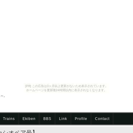
[PR] この広告は3ヶ月以上更新がないため表示されています。
ホームページを更新後24時間以内に表示されなくなります。
内～。
Trains
Ekiben
BBS
Link
Profile
Contact
特急カシオペア号】