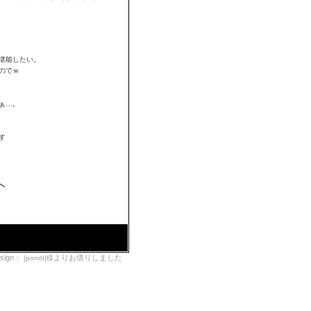
堪能したい。
のでｗ
ぁ…。
す
Xへ
esign：
よりお借りしました
[pondt]様