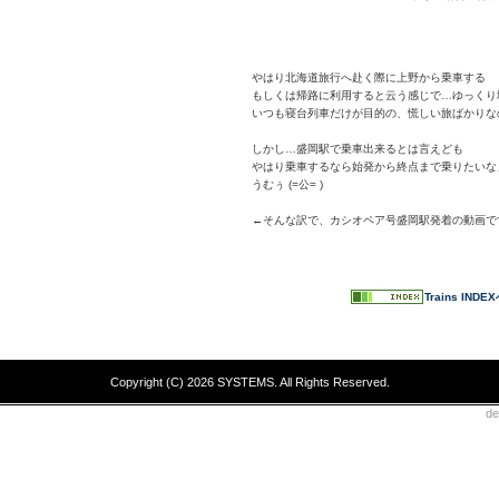
やはり北海道旅行へ赴く際に上野から乗車する
もしくは帰路に利用すると云う感じで…ゆっくり
いつも寝台列車だけが目的の、慌しい旅ばかりな
しかし…盛岡駅で乗車出来るとは言えども
やはり乗車するなら始発から終点まで乗りたいな
うむぅ (=公= )
←そんな訳で、カシオペア号盛岡駅発着の動画で
Trains INDE
Copyright (C)
2026 SYSTEMS. All Rights Reserved.
d