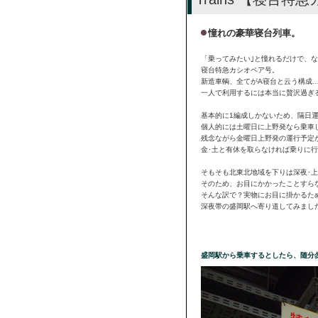
憧れの豪華寝台列車。
「乗ってみたい｣と憧れるだけで、
寝台特急カシオペア号。
新造車輌、全てがA寝台と云う構成
一人で利用するには本当に贅沢過ぎ
基本的に1編成しかないため、隔日
個人的には土曜日に上野発なら乗車
残念ながら金曜日上野発の運行予定
金･土と有休を取らなければ乗りに行
そもそも北東北地域を下りは深夜･
そのため、お目にかかったことすらな
そんな訳で？実物にお目に掛かるた
深夜帯の盛岡駅へ寄り道してみまし
盛岡駅から乗車するとしたら、随分