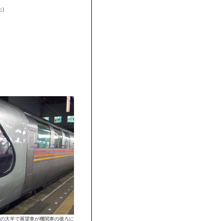
)
。
て
。
程の大半で展望車が機関車の後ろに