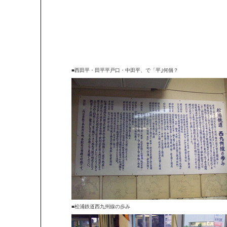
■西田平・田平平戸口・中田平、で「平｣何個？
■松浦鉄道西九州線の歩み