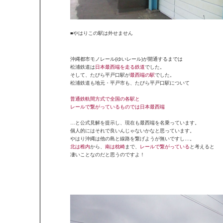
■やはりこの駅は外せません
沖縄都市モノレール(ゆいレール)が開通するまでは
松浦鉄道は
日本最西端を走る鉄道
でした。
そして、たびら平戸口駅が
最西端の駅
でした。
松浦鉄道も地元・平戸市も、たびら平戸口駅について
普通鉄軌間方式で全国の各駅と
レールで繋がっているものでは日本最西端
…と公式見解を提示し、現在も最西端を名乗っています。
個人的にはそれで良いんじゃないかなと思っています。
やはり沖縄は他の島と線路を繋げようが無いですし…。
北は稚内
から、
南は枕崎
まで、
レールで繋がっている
と考えると
凄いことなのだと思うのですよ！