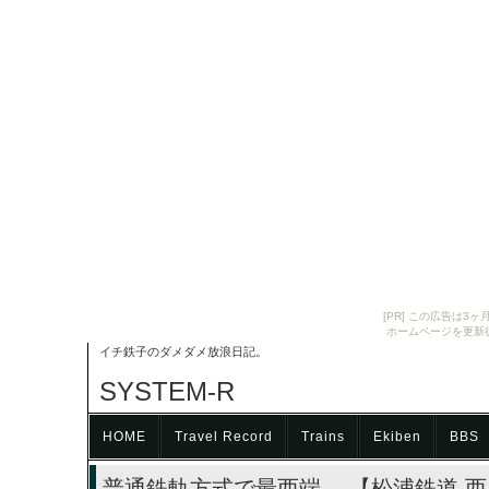
[PR] この広告は
ホームページを更新
イチ鉄子のダメダメ放浪日記。
SYSTEM-R
HOME
Travel Record
Trains
Ekiben
BBS
普通鉄軌方式で最西端。 【松浦鉄道 