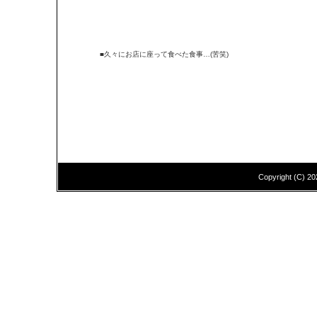
■久々にお店に座って食べた食事…(苦笑)
Copyright (C)
20