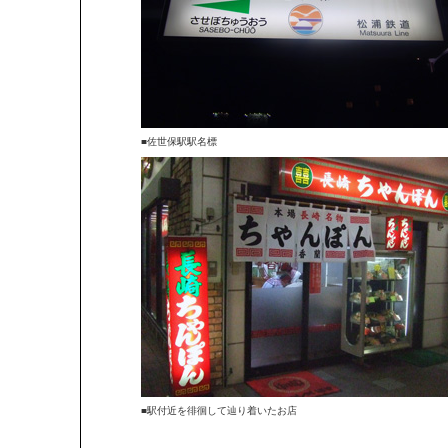
■佐世保駅駅名標
■駅付近を徘徊して辿り着いたお店