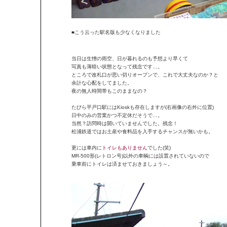
■こう云った駅名版も少なくなりました
当日は生憎の雨空、日が暮れるのも予想より早くて
写真も薄暗い状態となって残念です…。
ところで改札口が思い切りオープンで、これで大丈夫なのか？と
余計な心配をしてました。
夜の無人時間帯もこのままなの？
たびら平戸口駅にはKioskも存在しますが(右画像の右外に位置)
日中のみの営業かつ不定休だそうで…。
当然？訪問時は開いていませんでした。残念！
松浦鉄道ではお土産や食料品を入手するチャンスが無いかも。
更には車内に
トイレもありません
でした(笑)
MR-500形(レトロン号)以外の車輌には設置されていないので
乗車前にトイレは済ませておきましょう～。