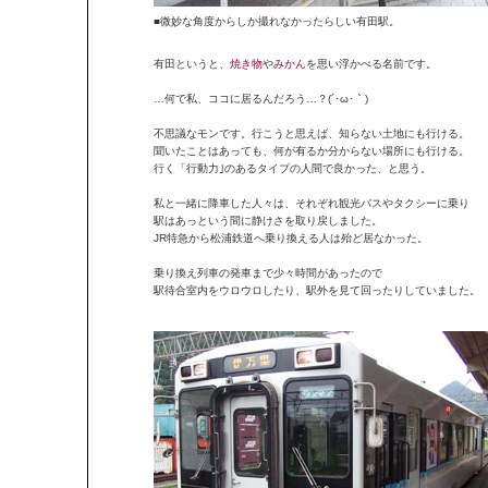
■微妙な角度からしか撮れなかったらしい有田駅。
有田というと、
焼き物
や
みかん
を思い浮かべる名前です。
…何で私、ココに居るんだろう…？(´･ω･｀)
不思議なモンです。行こうと思えば、知らない土地にも行ける。
聞いたことはあっても、何が有るか分からない場所にも行ける。
行く「行動力｣のあるタイプの人間で良かった、と思う。
私と一緒に降車した人々は、それぞれ観光バスやタクシーに乗り
駅はあっという間に静けさを取り戻しました。
JR特急から松浦鉄道へ乗り換える人は殆ど居なかった。
乗り換え列車の発車まで少々時間があったので
駅待合室内をウロウロしたり、駅外を見て回ったりしていました。