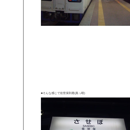
■そんな感じで佐世保到着(真っ暗)