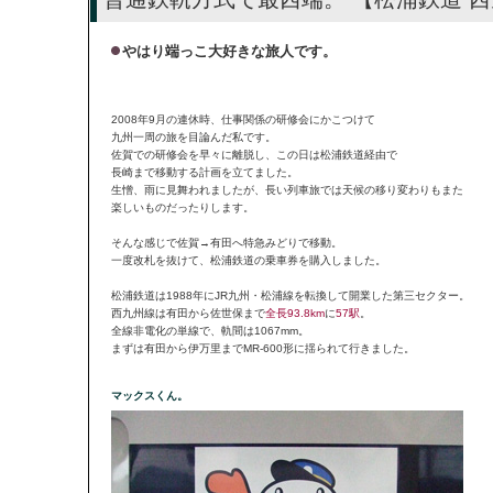
やはり端っこ大好きな旅人です。
2008年9月の連休時、仕事関係の研修会にかこつけて
九州一周の旅を目論んだ私です。
佐賀での研修会を早々に離脱し、この日は松浦鉄道経由で
長崎まで移動する計画を立てました。
生憎、雨に見舞われましたが、長い列車旅では天候の移り変わりもまた
楽しいものだったりします。
そんな感じで佐賀→有田へ特急みどりで移動。
一度改札を抜けて、松浦鉄道の乗車券を購入しました。
松浦鉄道は1988年にJR九州・松浦線を転換して開業した第三セクター。
西九州線は有田から佐世保まで
全長93.8km
に
57駅
。
全線非電化の単線で、軌間は1067mm。
まずは有田から伊万里までMR-600形に揺られて行きました。
マックスくん。