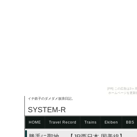
[PR] この広告は
ホームページを更新
イチ鉄子のダメダメ放浪日記。
SYSTEM-R
HOME
Travel Record
Trains
Ekiben
BBS
勝手に聖地。 【JR西日本 因美線】