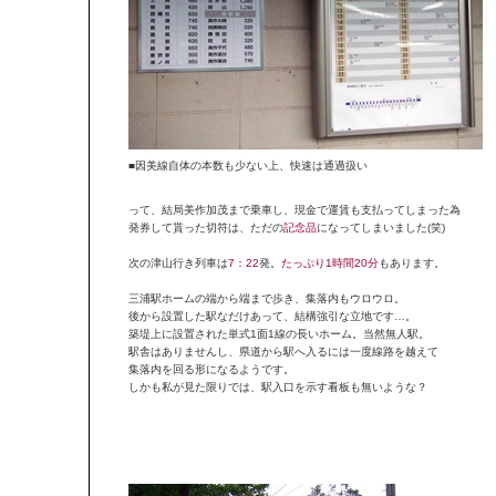
■因美線自体の本数も少ない上、快速は通過扱い
って、結局美作加茂まで乗車し、現金で運賃も支払ってしまった為
発券して貰った切符は、ただの
記念品
になってしまいました(笑)
次の津山行き列車は
7：22
発。
たっぷり1時間20分
もあります。
三浦駅ホームの端から端まで歩き、集落内もウロウロ。
後から設置した駅なだけあって、結構強引な立地です…。
築堤上に設置された単式1面1線の長いホーム。当然無人駅。
駅舎はありませんし、県道から駅へ入るには一度線路を越えて
集落内を回る形になるようです。
しかも私が見た限りでは、駅入口を示す看板も無いような？