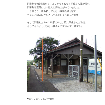
列車到着5分程前から、どこからともなく学生さん達が現れ
列車到着直前には十数人に膨れ上がっていました。
…と言うか、踏み切りでもない線路を跨がずに
ちゃんと駅入口から入って来ましょうね…？(笑)
そして到着したキハ120形の中は、既に学生さんだらけ。
そしてそれよりは少ない社会人の皆さんで一杯でした。
■ぽつりぽつりと人の姿が…