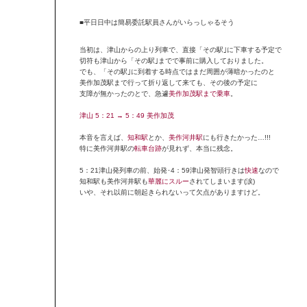
■平日日中は簡易委託駅員さんがいらっしゃるそう
当初は、津山からの上り列車で、直接「その駅｣に下車する予定で
切符も津山から「その駅｣までで事前に購入しておりました。
でも、「その駅｣に到着する時点ではまだ周囲が薄暗かったのと
美作加茂駅まで行って折り返して来ても、その後の予定に
支障が無かったのとで、急遽
美作加茂駅まで乗車
。
津山 5：21 → 5：49 美作加茂
本音を言えば、
知和駅
とか、
美作河井駅
にも行きたかった…!!!
特に美作河井駅の
転車台跡
が見れず、本当に残念。
5：21津山発列車の前、始発･4：59津山発智頭行きは
快速
なので
知和駅も美作河井駅も
華麗にスルー
されてしまいます(涙)
いや、それ以前に朝起きられないって欠点がありますけど。