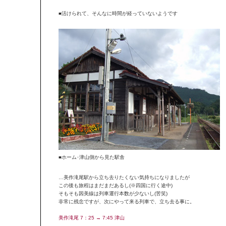
■活けられて、そんなに時間が経っていないようです
■ホーム･津山側から見た駅舎
…美作滝尾駅から立ち去りたくない気持ちになりましたが
この後も旅程はまだまだあるし(※四国に行く途中)
そもそも因美線は列車運行本数が少ないし(苦笑)
非常に残念ですが、次にやって来る列車で、立ち去る事に。
美作滝尾 7：25 → 7:45 津山