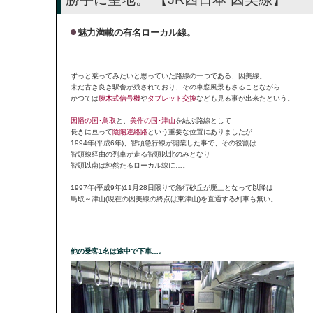
魅力満載の有名ローカル線。
ずっと乗ってみたいと思っていた路線の一つである、因美線。
未だ古き良き駅舎が残されており、その車窓風景もさることながら
かつては
腕木式信号機
や
タブレット交換
なども見る事が出来たという。
因幡の国･鳥取
と、
美作の国･津山
を結ぶ路線として
長きに亘って
陰陽連絡路
という重要な位置にありましたが
1994年(平成6年)、智頭急行線が開業した事で、その役割は
智頭線経由の列車が走る智頭以北のみとなり
智頭以南は純然たるローカル線に…。
1997年(平成9年)11月28日限りで急行砂丘が廃止となって以降は
鳥取～津山(現在の因美線の終点は東津山)を直通する列車も無い。
他の乗客1名は途中で下車…。