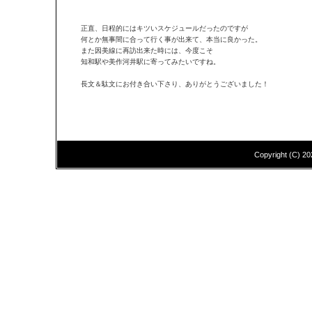
正直、日程的にはキツいスケジュールだったのですが
何とか無事間に合って行く事が出来て、本当に良かった。
また因美線に再訪出来た時には、今度こそ
知和駅や美作河井駅に寄ってみたいですね。
長文＆駄文にお付き合い下さり、ありがとうございました！
Copyright (C)
20