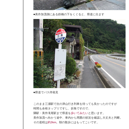
■美作加茂側にある鉄橋の下をくぐると、県道に出ます
■県道でバス停発見
このまま三浦駅で次の津山行き列車を待っても良かったのですが
時間も余裕タップリですし、折角ですので、
隣駅・美作滝尾駅まで県道を
歩いてみたい
と思います。
美作加茂へ向かう途中、車内から周囲の状況を確認し大丈夫と判断。
その道程は
約3km
。朝の散歩にはもってこいです。