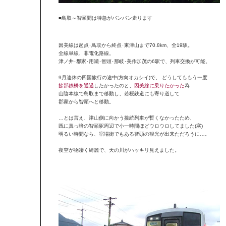
■鳥取～智頭間は特急がバンバン走ります
因美線は起点･鳥取から終点･東津山まで70.8km、全19駅。
全線単線、非電化路線。
津ノ井･郡家･用瀬･智頭･那岐･美作加茂の6駅で、列車交換が可能。
9月連休の四国旅行の途中(方向オカシイ)で、 どうしてももう一度
餘部鉄橋を通過
したかったのと、
因美線に乗りたかった
為
山陰本線で鳥取まで移動し、若桜鉄道にも寄り道して
郡家から智頭へと移動。
…とは言え、津山側に向かう接続列車が暫くなかったため、
既に真っ暗の智頭駅周辺で小一時間ほどウロウロしてました(寒)
明るい時間なら、宿場街でもある智頭の観光が出来ただろうに…。
夜空が物凄く綺麗で、天の川がハッキリ見えました。