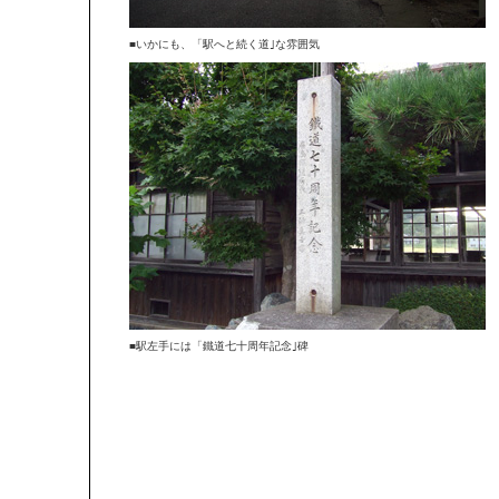
■いかにも、「駅へと続く道｣な雰囲気
■駅左手には「鐵道七十周年記念｣碑