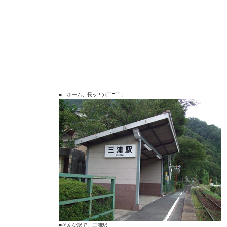
■…ホーム、長ッ!!!∑(￣□￣；
■そんな訳で、三浦駅