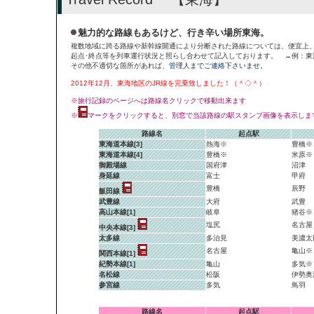
魅力的な路線もあるけど、行き辛い場所東海。
複数地域に跨る路線や新幹線開通により分断された路線については、便宜上
起点･終点等を列車運行状況と照らし合わせて記入しております。 →例：東
その他不適切な箇所があれば、
管理人までご連絡下さいませ
。
2012年12月、東海地区のJR線を完乗致しました！（＾◇＾）
※旅行記録のページへは路線名クリックで移動出来ます
※
マークをクリックすると、別窓で当該路線の駅スタンプ画像を表示しま
路線名
起点駅
東海道本線[3]
熱海※
豊橋※
東海道本線[4]
豊橋※
米原※
御殿場線
国府津
沼津
身延線
富士
甲府
豊橋
辰野
飯田線
武豊線
大府
武豊
高山本線[1]
岐阜
猪谷※
塩尻
名古屋
中央本線[3]
太多線
多治見
美濃太
名古屋
亀山※
関西本線[1]
紀勢本線[1]
亀山
多気※
名松線
松阪
伊勢奥
参宮線
多気
鳥羽
路線名
起点駅