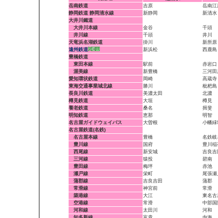
岳南鉄道
吉原
岳南江
静岡鉄道 静岡清水線
新静岡
新清水
大井川鐵道
大井川本線
金谷
千頭
井川線
千頭
井川
天竜浜名湖鉄道
掛川
新所原
遠州鉄道
新浜松
西鹿島
豊橋鉄道
東田本線
駅前
赤岩口
渥美線
新豊橋
三河田
愛知環状鉄道
岡崎
高蔵寺
東海交通事業城北線
勝川
枇杷島
長良川鉄道
美濃太田
北濃
樽見鉄道
大垣
樽見
養老鉄道
桑名
揖斐
明知鉄道
恵那
明智
名古屋ガイドウェイバス
大曽根
小幡緑
名古屋鉄道(名鉄)
名古屋本線
豊橋
名鉄岐
豊川線
国府
豊川稲
西尾線
新安城
吉良吉
三河線
猿投
碧南
豊田線
梅坪
赤池
瀬戸線
栄町
尾張瀬
蒲郡線
吉良吉田
蒲郡
常滑線
神宮前
常滑
築港線
大江
東名古
空港線
常滑
中部国
河和線
太田川
河和
知多新線
富貴
内海