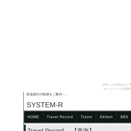
[PR] この広告は
ホームページを更新
鉄道旅行の軌跡をご案内～。
SYSTEM-R
HOME
Travel Record
Trains
Ekiben
BBS
Travel Record 【東海】