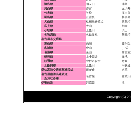
津島線
須ヶ口
津島
尾西線
弥富
玉ノ井
竹鼻線
笠松
江吉良
羽島線
江吉良
新羽島
犬山線
枇杷島分岐点
新鵜沼
広見線
犬山
御嵩
小牧線
上飯田
犬山
各務原線
名鉄岐阜
新鵜沼
名古屋市交通局
東山線
高畑
藤が丘
名城線
金山
(～栄～
名港線
金山
名古屋
鶴舞線
上小田井
赤池
桜通線
中村区役所
野並
上飯田線
上飯田
平安通
愛知高速交通東部丘陵線
藤が丘
八草
名古屋臨海高速鉄道
名古屋
金城ふ
あおなみ線
伊勢鉄道
河原田
津
Copyright (C)
20