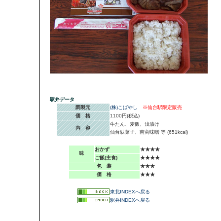
駅弁データ
調製元
(株)こばやし
※仙台駅限定販売
価 格
1100円(税込)
牛たん、麦飯、浅漬け
内 容
仙台駄菓子、南蛮味噌 等 (651kcal)
おかず
★★★★
味
ご飯(主食)
★★★★
包 装
★★★
価 格
★★★
東北INDEXへ戻る
駅弁INDEXへ戻る