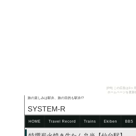
[PR] この広告は
ホームページを更新
旅の楽しみは駅弁、旅の目的も駅弁!?
SYSTEM-R
HOME
Travel Record
Trains
Ekiben
BBS
特撰炭火焼き牛たん弁当【仙台駅】