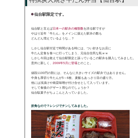
仙台駅限定です。
仙台駅と言えば
日本一の駅弁の種類数
を誇る駅ですが
やはり近年「牛たん」をメインに据えた駅弁の数も
どんどん増えているような…？
しかし仙台駅付近で時間がある時には、つい好きなお店に
牛たん定食を食べに行ってしまう、元仙台住民な私ｗｗ
しかし今回は敢えて仙台駅限定と謳っているこの駅弁を購入してみました。
意外に新しく、
2009年5月に登場
とのこと。
値段1100円の割には、そんなに大きいサイズの駅弁ではありません。
中身も厚切り牛たんが5～6枚、麦飯もあっさり目の盛り方。
他には浅漬けや南蛮味噌が付け合せとして入っています。
そして食後のデザート用なのでしょうか？
仙台駄菓子がちょこんと入っていました。
折角なので？レンジでチンしてみました。