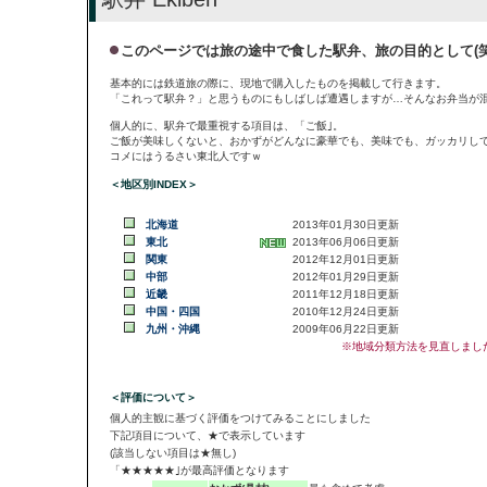
このページでは旅の途中で食した駅弁、旅の目的として(
基本的には鉄道旅の際に、現地で購入したものを掲載して行きます。
「これって駅弁？」と思うものにもしばしば遭遇しますが…そんなお弁当が
個人的に、駅弁で最重視する項目は、「ご飯｣。
ご飯が美味しくないと、おかずがどんなに豪華でも、美味でも、ガッカリし
コメにはうるさい東北人ですｗ
＜地区別INDEX＞
北海道
2013年01月30日更新
東北
2013年06月06日更新
関東
2012年12月01日更新
中部
2012年01月29日更新
近畿
2011年12月18日更新
中国・四国
2010年12月24日更新
九州・沖縄
2009年06月22日更新
※地域分類方法を見直しまし
＜評価について＞
個人的主観に基づく評価をつけてみることにしました
下記項目について、★で表示しています
(該当しない項目は★無し)
「★★★★★｣が最高評価となります