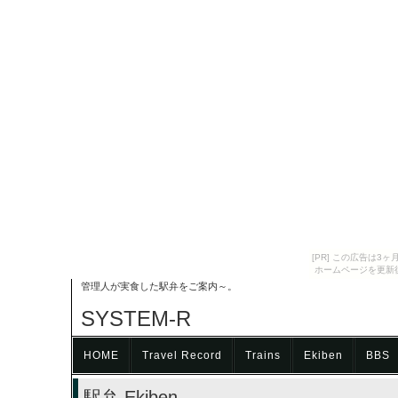
[PR] この広告は
ホームページを更新
管理人が実食した駅弁をご案内～。
SYSTEM-R
HOME
Travel Record
Trains
Ekiben
BBS
駅弁 Ekiben