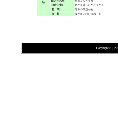
おかず(具材)
量も含めて考慮
味
ご飯(主食)
米が美味しいかどうか！
包 装
好みの問題かも
価 格
★が多い程お得感・高
Copyright (C)
20