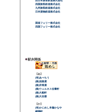
西日本旅客鉄道株式会社
四国旅客鉄道株式会社
九州旅客鉄道株式会社
日本貨物鉄道株式会社
国道フェリー株式会社
四国フェリー株式会社
駅弁関係
【あ】
(有)あべちう
(株)淡路屋
(株)井筒屋
(株)ウェルネス伯養軒
(株)大船軒
(株)大友楼
【か】
(有)かにめし本舗かなや
崎陽軒