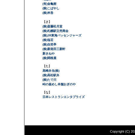
(有)金亀館
(株)こばやし
(株)米吾
【さ】
(株)斎藤松月堂
(株)札幌駅立売商会
(株)JR東海パッセンジャーズ
(株)塩荘
(株)自笑亭
(株)新発田三新軒
新きねや
(株)関根屋
【た】
高崎弁当(株)
(株)高松駅弁
(株)たで川
峠の釜めし本舗おぎのや
【な】
日本レストランエンタプライズ
Copyright (C)
20