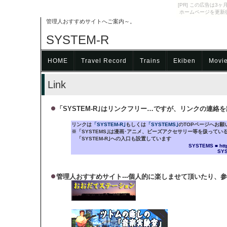
[PR] この広告は
ホームページを更新
管理人おすすめサイトへご案内～。
SYSTEM-R
HOME
Travel Record
Trains
Ekiben
Movi
Link
「SYSTEM-R｣はリンクフリー…ですが、リンクの連
リンクは
「SYSTEM-R｣
もしくは
「SYSTEMS｣
のTOPページへお願
※「SYSTEMS｣は漫画･アニメ、ビーズアクセサリー等を扱ってい
※
「SYSTEM-R｣への入口も設置しています
SYSTEMS ■ http
SYS
管理人おすすめサイト---個人的に楽しませて頂いたり、