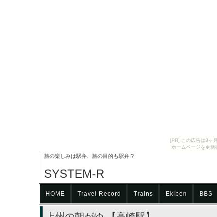
[PR] この広告は
ホームページを更新
旅の楽しみは駅弁、旅の目的も駅弁!?
SYSTEM-R
HOME
Travel Record
Trains
Ekiben
BBS
上州の朝がゆ 【高崎駅】