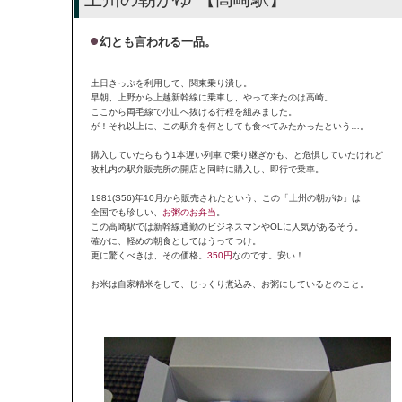
幻とも言われる一品。
土日きっぷを利用して、関東乗り潰し。
早朝、上野から上越新幹線に乗車し、やって来たのは高崎。
ここから両毛線で小山へ抜ける行程を組みました。
が！それ以上に、この駅弁を何としても食べてみたかったという…。
購入していたらもう1本遅い列車で乗り継ぎかも、と危惧していたけれど
改札内の駅弁販売所の開店と同時に購入し、即行で乗車。
1981(S56)年10月から販売されたという、この「上州の朝がゆ」は
全国でも珍しい、
お粥のお弁当
。
この高崎駅では新幹線通勤のビジネスマンやOLに人気があるそう。
確かに、軽めの朝食としてはうってつけ。
更に驚くべきは、その価格。
350円
なのです。安い！
お米は自家精米をして、じっくり煮込み、お粥にしているとのこと。