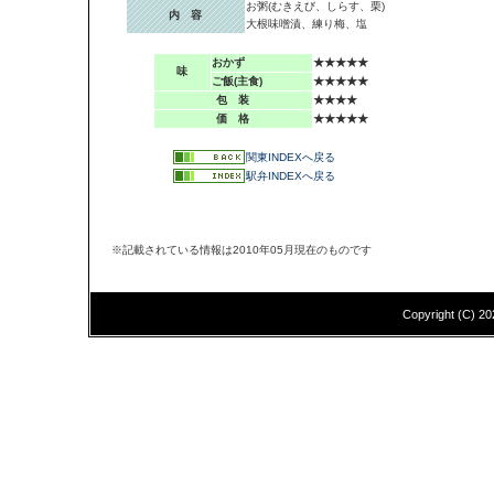
お粥(むきえび、しらす、栗)
内 容
大根味噌漬、練り梅、塩
おかず
★★★★★
味
ご飯(主食)
★★★★★
包 装
★★★★
価 格
★★★★★
関東INDEXへ戻る
駅弁INDEXへ戻る
※記載されている情報は2010年05月現在のものです
Copyright (C)
20