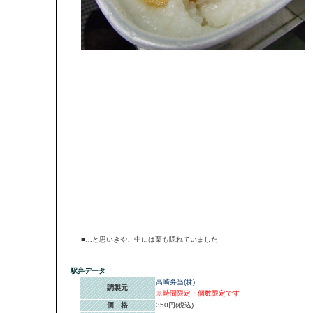
■…と思いきや、中には栗も隠れていました
駅弁データ
高崎弁当(株)
調製元
※時間限定・個数限定です
価 格
350円(税込)