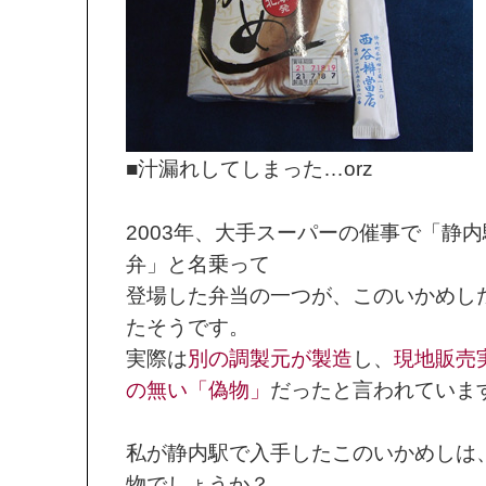
■汁漏れしてしまった…orz
2003年、大手スーパーの催事で「静
弁」と名乗って
登場した弁当の一つが、このいかめし
たそうです。
実際は
別の調製元が製造
し、
現地販売
の無い「偽物」
だったと言われていま
私が静内駅で入手したこのいかめしは
物でしょうか？