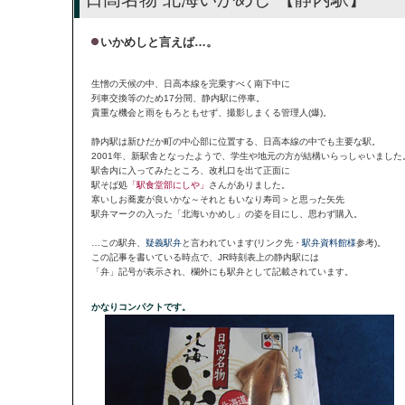
いかめしと言えば…。
生憎の天候の中、日高本線を完乗すべく南下中に
列車交換等のため17分間、静内駅に停車。
貴重な機会と雨をもろともせず、撮影しまくる管理人(爆)。
静内駅は新ひだか町の中心部に位置する、日高本線の中でも主要な駅。
2001年、新駅舎となったようで、学生や地元の方が結構いらっしゃいました
駅舎内に入ってみたところ、改札口を出て正面に
駅そば処
「駅食堂部にしや」
さんがありました。
寒いしお蕎麦が良いかな～それともいなり寿司＞と思った矢先
駅弁マークの入った「北海いかめし」の姿を目にし、思わず購入。
…この駅弁、
疑義駅弁
と言われています(リンク先・
駅弁資料館様
参考)。
この記事を書いている時点で、JR時刻表上の静内駅には
「弁」記号が表示され、欄外にも駅弁として記載されています。
かなりコンパクトです。