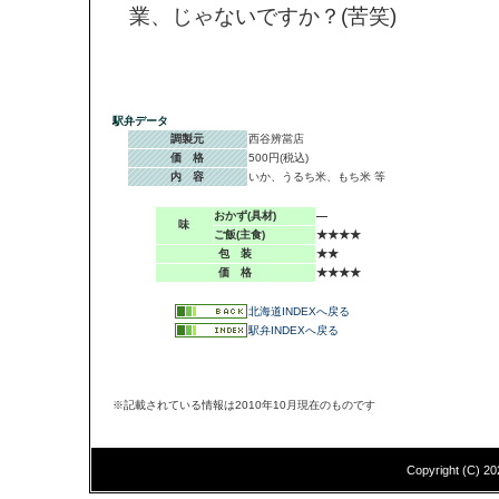
業、じゃないですか？(苦笑)
駅弁データ
調製元
西谷辨當店
価 格
500円(税込)
内 容
いか、うるち米、もち米 等
おかず(具材)
―
味
ご飯(主食)
★★★★
包 装
★★
価 格
★★★★
北海道INDEXへ戻る
駅弁INDEXへ戻る
※記載されている情報は2010年10月現在のものです
Copyright (C)
20