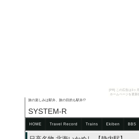
[PR] この広告は
ホームページを更新
旅の楽しみは駅弁、旅の目的も駅弁!?
SYSTEM-R
HOME
Travel Record
Trains
Ekiben
BBS
日高名物 北海いかめし 【静内駅】