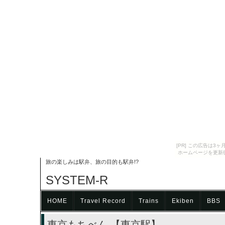
[PR] この広告は
ホームページを更新
旅の楽しみは駅弁、旅の目的も駅弁!?
SYSTEM-R
HOME
Travel Record
Trains
Ekiben
BBS
東京もちべん 【東京駅】