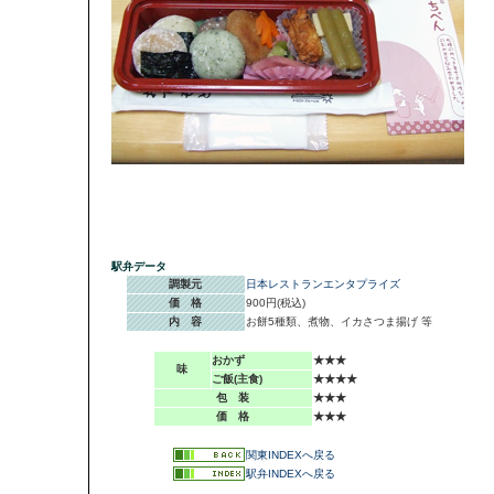
駅弁データ
調製元
日本レストランエンタプライズ
価 格
900円(税込)
内 容
お餅5種類、煮物、イカさつま揚げ 等
おかず
★★★
味
ご飯(主食)
★★★★
包 装
★★★
価 格
★★★
関東INDEXへ戻る
駅弁INDEXへ戻る