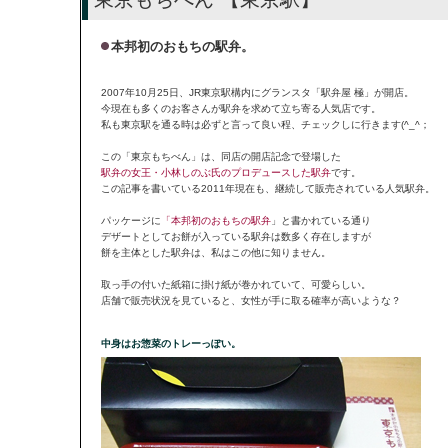
本邦初のおもちの駅弁。
2007年10月25日、JR東京駅構内にグランスタ「駅弁屋 極」が開店。
今現在も多くのお客さんが駅弁を求めて立ち寄る人気店です。
私も東京駅を通る時は必ずと言って良い程、チェックしに行きます(^_^；
この「東京もちべん」は、同店の開店記念で登場した
駅弁の女王・小林しのぶ氏のプロデュースした駅弁
です。
この記事を書いている2011年現在も、継続して販売されている人気駅弁。
パッケージに
「本邦初のおもちの駅弁
」と書かれている通り
デザートとしてお餅が入っている駅弁は数多く存在しますが
餅を主体とした駅弁は、私はこの他に知りません。
取っ手の付いた紙箱に掛け紙が巻かれていて、可愛らしい。
店舗で販売状況を見ていると、女性が手に取る確率が高いような？
中身はお惣菜のトレーっぽい。