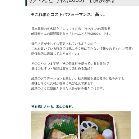
これまたコストパフォーマンス、高ッ。
日本屈指の有名駅弁「シウマイ弁当｣でおなじみの調製元
崎陽軒さんの期間限定弁当「おべんとう秋(2009)」です。
毎年内容が少しずつ変更されているようなので
これを書いている時点では既に全く役に立たない情報なのですが…(苦笑)
防備録的に追加しておきます～orz
きのこやさつま芋等、秋の旬素材を使っているお弁当で
量は少しずつ・種類は豊富に楽しめる逸品！
紅葉のグラデーションも美しい、秋の風情を感じる掛け紙を外すと
美味しそうな具材が視界に飛び込んで来ます。
紅葉のように型抜きされた人参が目を引きつけます。
秋を感じさせる、沢山の食材。