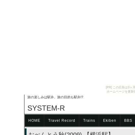
[PR] この広告は
ホームページを更新
旅の楽しみは駅弁、旅の目的も駅弁!?
SYSTEM-R
HOME
Travel Record
Trains
Ekiben
BBS
おべんとう秋(2009) 【横浜駅】