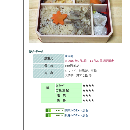
駅弁データ
崎陽軒
調製元
※2009年9月1日～11月30日期間限定
価 格
650円(税込)
シウマイ、鮭塩焼、煮物
内 容
大学芋、舞茸ご飯 等
おかず
★★★★
味
ご飯(主食)
★★★★
包 装
★★★
価 格
★★★★
関東INDEXへ戻る
駅弁INDEXへ戻る