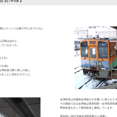
。
猫)にそっくりな猫がTVに出てたのよ」
。
う記憶はあれど、
していなかった。
るよね」
が(笑)
会津鉄道の乗り潰しの為に
みることに決めたのでした。
会津鉄道は旧国鉄会津線を引き継いた第三セク
その路線である会津線は西若松駅～会津高原尾瀬口駅
野岩鉄道を介して東武鉄道と接続しています。
基本的にJR只見線会津若松駅から発着し、