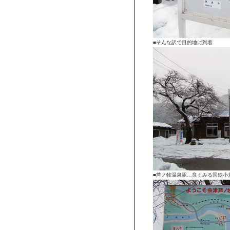
■そんな訳で目的地に到着
■芦ノ牧温泉駅…良くみる国鉄小