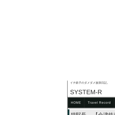
イチ鉄子のダメダメ放浪日記。
SYSTEM-R
HOME
Travel Record
猫駅長。 【会津鉄