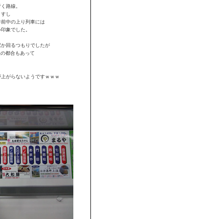
行く路線。
ますし
午前中の上り列車には
い印象でした。
駅か回るつもりでしたが
換の都合もあって
が上がらないようですｗｗｗ