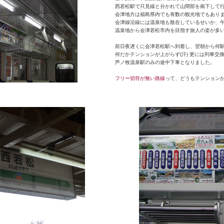
西若松駅で只見線と分かれて山間部を南下して
会津地方は福島県内でも有数の観光地でもあり
会津線沿線には温泉地も散在しているせいか、
温泉地から会津若松市内を目指す旅人の姿が多
前日夜遅くに会津若松駅へ到着し、翌朝から何
何だかテンションが上がらず(汗) 更には列車交
芦ノ牧温泉駅のみの途中下車となりました。
フリー切符が無い路線
って、どうもテンション