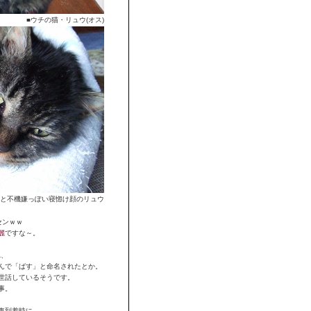
■ウチの猫・リュウ(オス)
っと不機嫌っぽい寝惚け顔のリュウ
センｗｗ
麗
ですな～。
れ、
んで「ばす」と命名されたとか。
世話しているそうです。
事。
車到着時に