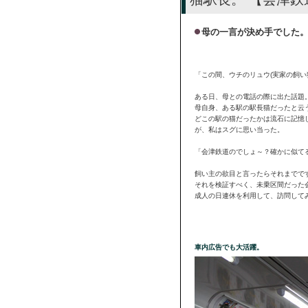
母の一言が決め手でした
「この間、ウチのリュウ(実家の飼い
ある日、母との電話の際に出た話題
母自身、ある駅の駅長猫だったと云
どこの駅の猫だったかは流石に記憶
が、私はスグに思い当った。
「会津鉄道のでしょ～？確かに似て
飼い主の欲目と言ったらそれまでです
それを検証すべく、未乗区間だった
成人の日連休を利用して、訪問して
車内広告でも大活躍。