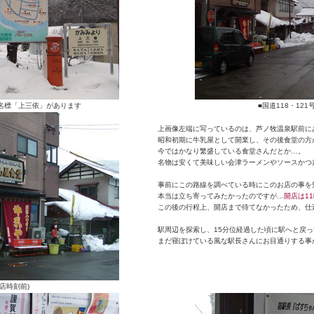
名標「上三依」があります
■国道118・12
上画像左端に写っているのは、芦ノ牧温泉駅前に
昭和初期に牛乳屋として開業し、その後食堂の方が
今ではかなり繁盛している食堂さんだとか…。
名物は安くて美味しい会津ラーメンやソースかつ
事前にこの路線を調べている時にこのお店の事を
本当は立ち寄ってみたかったのですが…
開店は1
この後の行程上、開店まで待てなかったため、仕込
駅周辺を探索し、15分位経過した頃に駅へと戻
まだ寝ぼけている風な駅長さんにお目通りする事が
店時刻前)