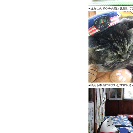
■折角なのでウチの猫と比較して
■寝姿も本当に可愛いばす駅長さ