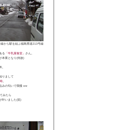
1号線から駅を結ぶ福島県道213号線
ある
「牛乳屋食堂」
さん。
本業となり(何故)
丼。
知りまして
1時
。
みの匂いで我慢 orz
ってみたら
叶いました(笑)