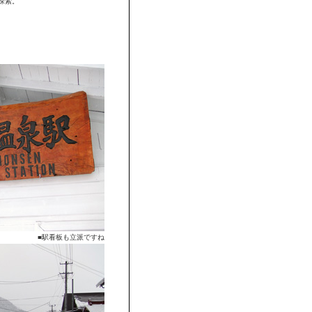
探索。
■駅看板も立派ですね