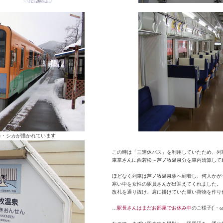
世と母・シカが描かれています
この時は「三連休パス」を利用していたため、列
車掌さんに西若松～芦ノ牧温泉分を車内清算して
ほどなく列車は芦ノ牧温泉駅へ到着し、何人かが
寒い中を女性の駅員さんが出迎えてくれました。
改札を通り抜け、肩に掛けていた重い荷物を作り
…
駅長さんはまだお部屋でお休み中
のご様子(´・