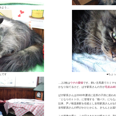
みよう…
んです
■ちょ
…上2枚は
ウチの愛猫
です。飼い主馬鹿でスミマ
かなり似てるけど、ばす駅長さんの方が
毛並み綺
ばす駅長さんは2000年夏頃に近所の子供に拾わ
「となりのトトロ」に登場する「猫バス」にちな
以来、芦ノ牧温泉駅を住処とし女性駅員さんがお
女性駅員さんの呼びかけとかにも、きちんとお返
この画像の通り、この日はまだまだ眠そうで、列