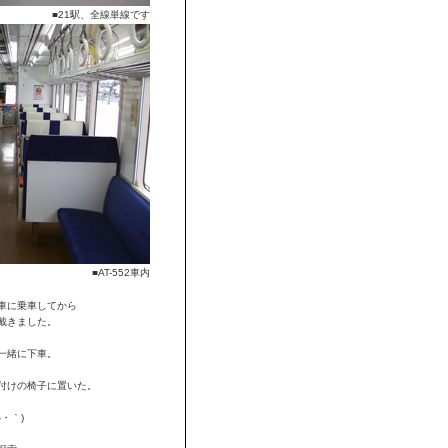
■21駅、全線単線です
■AT-552車内
車に乗車してから
戴きました。
一緒に下車。
付けの椅子に置いた。
ω・｀)