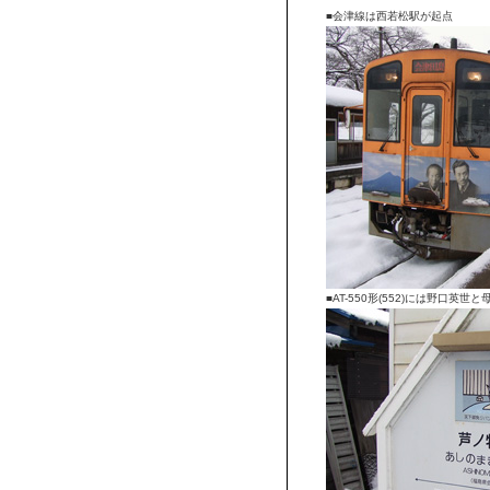
■会津線は西若松駅が起点
■AT-550形(552)には野口英