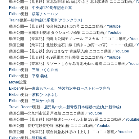
動画公開―【見る鉄】東北新幹線 E5系はやぶさ 北上駅通過 ニコニコ動画／
Y
Ekiben
更新―
中央線120周年記念弁當
Ekiben
更新―
横濱チャーハン
Trains
更新―
新幹線E5系電車[グランクラス]
動画公開―【見る鉄】寝台特急あけぼの号 ニコニコ動画／
Youtube
動画公開―旧国鉄士幌線 タウシュベツ橋梁 ニコニコ動画／
Youtube
動画公開―【乗車記】飛鳥山公園モノレール アスカルゴ ニコニコ動画／
Yout
動画公開―【乗車記】北陸鉄道石川線【鶴来～加賀一の宮】 ニコニコ動画／
Y
動画公開―【見る鉄】急行はまなす 青森駅入線 ニコニコ動画／
Youtube
動画公開―【見る鉄】489系電車 急行能登 ニコニコ動画／
Youtube
動画公開―【乗車記】リゾートしらかみ青池Hybrid編成 ニコニコ動画／
Yout
Ekiben
更新―
三陸いくら弁当
Ekiben
更新―
平泉 義経
Movie
設置
Ekiben
更新―
東京もちべん
、
特製前沢牛ローストビーフ弁当
Ekiben
更新―
濱松ひつまぶし
Ekiben
更新―
三味かつ弁当
Travel Record
更新―
鹿児島中央～新青森日本縦断の旅(九州新幹線)
動画公開―北九州市営若戸渡船 ニコニコ動画／
Youtube
動画公開―【見る鉄】臨時快速シーハイル上越 183系 ニコニコ動画／
Youtub
動画公開―長野電鉄長野線 旧村山橋 ニコニコ動画／
Youtube
動画公開―【乗車記】寝台特急あけぼの【上り】 ニコニコ動画／
Youtube
Ekiben
更新―
津軽味祭