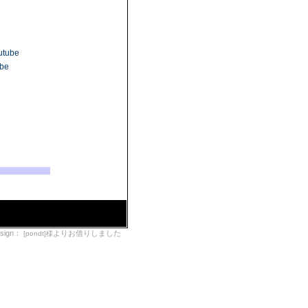
utube
ube
esign：
よりお借りしました
[pondt]様