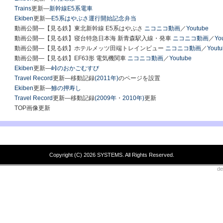
Trains
更新―
新幹線E5系電車
Ekiben
更新―
E5系はやぶさ運行開始記念弁当
動画公開―【見る鉄】東北新幹線 E5系はやぶさ
ニコニコ動画
／
Youtube
動画公開―【見る鉄】寝台特急日本海 新青森駅入線・発車
ニコニコ動画
／
Yo
動画公開―【見る鉄】ホテルメッツ田端トレインビュー
ニコニコ動画
／
Yout
動画公開―【見る鉄】EF63形 電気機関車
ニコニコ動画
／
Youtube
Ekiben
更新―
峠のおかごむすび
Travel Record
更新―移動記録
(2011年)
のページを設置
Ekiben
更新―
鯵の押寿し
Travel Record
更新―移動記録
(2009年
・
2010年)
更新
TOP画像更新
Copyright (C)
2026 SYSTEMS. All Rights Reserved.
d