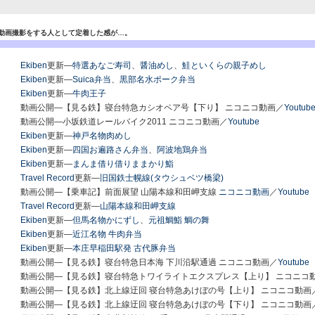
動画撮影をする人として定着した感が…。
Ekiben
更新―
特選あなご寿司
、
醤油めし
、
鮭といくらの親子めし
Ekiben
更新―
Suica弁当
、
黒部名水ポーク弁当
Ekiben
更新―
牛肉王子
動画公開―【見る鉄】寝台特急カシオペア号【下り】 ニコニコ動画／
Youtub
動画公開―小坂鉄道レールバイク2011 ニコニコ動画／
Youtube
Ekiben
更新―
神戸名物肉めし
Ekiben
更新―
四国お遍路さん弁当
、
阿波地鶏弁当
Ekiben
更新―
まんま借り借りままかり鮨
Travel Record
更新―
旧国鉄士幌線(タウシュベツ橋梁)
動画公開―【乗車記】前面展望 山陽本線和田岬支線
ニコニコ動画
／
Youtube
Travel Record
更新―
山陽本線和田岬支線
Ekiben
更新―
但馬名物かにずし
、
元祖鯛鮨 鯛の舞
Ekiben
更新―
近江名物 牛肉弁当
Ekiben
更新―
本庄早稲田駅発 古代豚弁当
動画公開―【見る鉄】寝台特急日本海 下川沿駅通過 ニコニコ動画／
Youtube
動画公開―【見る鉄】寝台特急トワイライトエクスプレス【上り】 ニコニコ
動画公開―【見る鉄】北上線迂回 寝台特急あけぼの号【上り】 ニコニコ動画
動画公開―【見る鉄】北上線迂回 寝台特急あけぼの号【下り】 ニコニコ動画